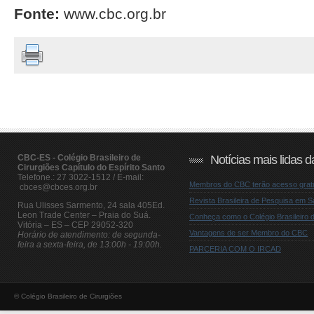
Fonte:
www.cbc.org.br
CBC-ES - Colégio Brasileiro de
Notícias mais lidas
Cirurgiões Capítulo do Espírito Santo
Telefone.: 27 3022-1512 / E-mail:
Membros do CBC terão acesso grat
cbces@cbces.org.br
Revista Brasileira de Pesquisa em 
Rua Ulisses Sarmento, 24 sala 405Ed.
Leon Trade Center – Praia do Suá.
Conheça como o Colégio Brasileiro de
Vitória – ES – CEP 29052-320
Vantagens de ser Membro do CBC
Horário de atendimento: de segunda-
feira a sexta-feira, de 13:00h - 19:00h.
PARCERIA COM O IRCAD
© Colégio Brasileiro de Cirurgiões